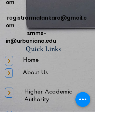
om
registrarmalankara@gmail.c
om
smms-
in@urbaniana.edu
Quick Links
Home
About Us
Higher Academic
Authority
Administration
Gallery