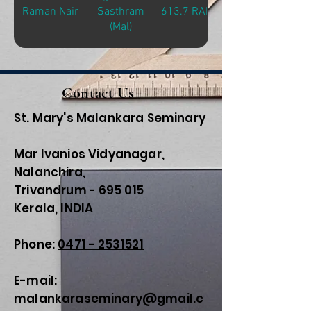
Raman Nair
Sasthram
613.7 RAM-Y
(Mal)
Contact Us
St. Mary's Malankara Seminary
Mar Ivanios Vidyanagar,
Nalanchira,
Trivandrum - 695 015
Kerala, INDIA
Phone:
0471 - 2531521
E-mail:
malankaraseminary@gmail.c