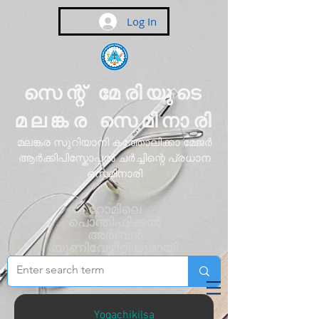
Log In
സെന്റ് മേരിയുടെ
മലങ്കര സെമിനാരി
മലങ്കര സുറിയാനി കത്തോലിക്കാ മേജർ
ആർക്കിപിസ്കോപ്പൽ ചർച്ചിന്റെ പ്രധാന
സെമിനാരി
റോമിലെ
പൊന്തിഫിക്കൽ
അർബൻ
യൂണിവേഴ്സിറ്റിയുമായി
അഫിലിയേറ്റ്
ചെയ്തിരിക്കുന്നു
Yogachikilsa