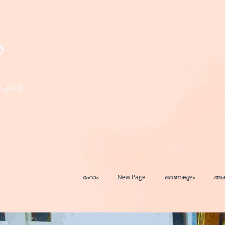
ര
ചിന്റെ
ഹോം
New Page
ഭരണകൂടം
അക്