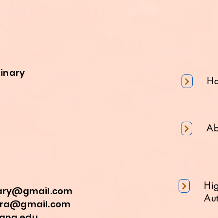
minary
H
Ab
Hi
nary@gmail.com
Aut
a@gmail.com
na.edu