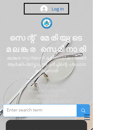
Log In
സെന്റ് മേരിയുടെ
മലങ്കര സെമിനാരി
മലങ്കര സുറിയാനി കത്തോലിക്കാ മേജർ
ആർക്കിപിസ്കോപ്പൽ ചർച്ചിന്റെ പ്രധാന
സെമിനാരി
റോമിലെ
പൊന്തിഫിക്കൽ
അർബൻ
യൂണിവേഴ്സിറ്റിയുമായി
അഫിലിയേറ്റ്
ചെയ്തിരിക്കുന്നു