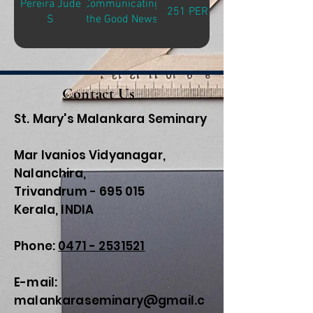
Pereira Jude
Communicating
251 PER-C
S
the Good News
Contact Us
St. Mary's Malankara Seminary
Mar Ivanios Vidyanagar,
Nalanchira,
Trivandrum - 695 015
Kerala, INDIA
Phone:
0471 - 2531521
E-mail:
malankaraseminary@gmail.c