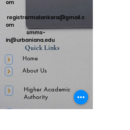
om
registrarmalankara@gmail.c
om
smms-
in@urbaniana.edu
Quick Links
Home
About Us
Higher Academic
Authority
Administration
Gallery