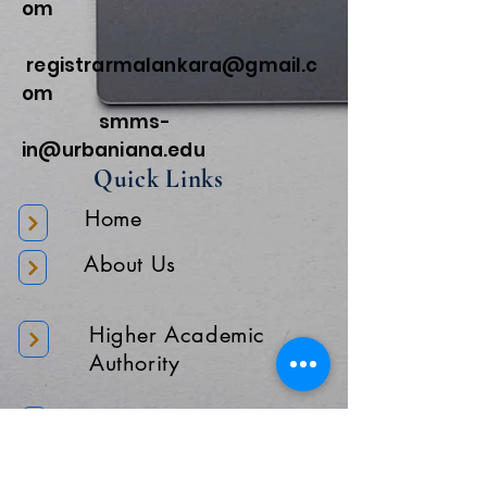
om
registrarmalankara@gmail.c
om
smms-
in@urbaniana.edu
Quick Links
Home
About Us
Higher Academic
Authority
Administration
Gallery