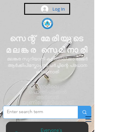
Log In
സെന്റ് മേരിയുടെ
മലങ്കര സെമിനാരി
മലങ്കര സുറിയാനി കത്തോലിക്കാ മേജർ
ആർക്കിപിസ്കോപ്പൽ ചർച്ചിന്റെ പ്രധാന
സെമിനാരി
റോമിലെ
പൊന്തിഫിക്കൽ
അർബൻ
യൂണിവേഴ്സിറ്റിയുമായി
അഫിലിയേറ്റ്
ചെയ്തിരിക്കുന്നു
Everyone's