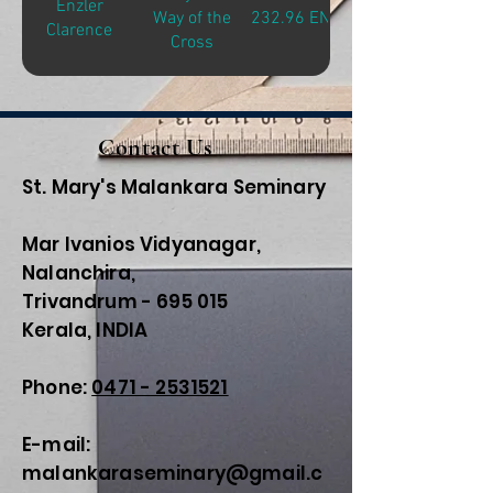
Enzler
Way of the
232.96 ENZ-E
Clarence
Cross
Contact Us
St. Mary's Malankara Seminary
Mar Ivanios Vidyanagar,
Nalanchira,
Trivandrum - 695 015
Kerala, INDIA
Phone:
0471 - 2531521
E-mail:
malankaraseminary@gmail.c