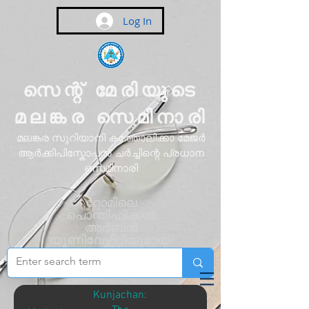
Log In
സെന്റ് മേരിയുടെ
മലങ്കര സെമിനാരി
മലങ്കര സുറിയാനി കത്തോലിക്കാ മേജർ
ആർക്കിപിസ്കോപ്പൽ ചർച്ചിന്റെ പ്രധാന
സെമിനാരി
റോമിലെ
പൊന്തിഫിക്കൽ
അർബൻ
യൂണിവേഴ്സിറ്റിയുമായി
അഫിലിയേറ്റ്
ചെയ്തിരിക്കുന്നു
Kunjachan: