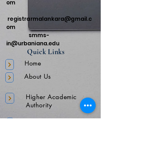
om
registrarmalankara@gmail.c
om
smms-
in@urbaniana.edu
Quick Links
Home
About Us
Higher Academic
Authority
Administration
Gallery