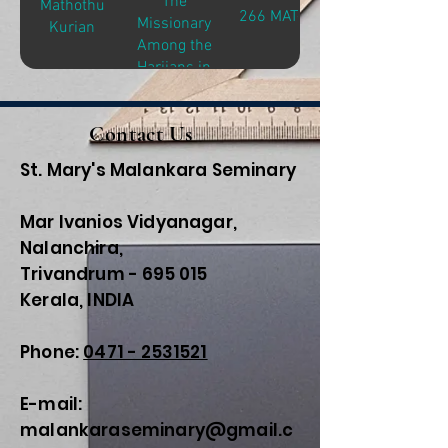
The
Mathothu
266 MAT-K
Missionary
Kurian
Among the
Harijans in
India
Contact Us
St. Mary's Malankara Seminary
Mar Ivanios Vidyanagar,
Nalanchira,
Trivandrum - 695 015
Kerala, INDIA
Phone:
0471 - 2531521
E-mail:
malankaraseminary@gmail.c