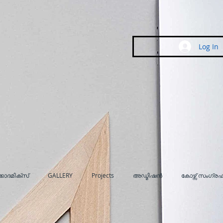
Log In
കാദമിക്സ്
GALLERY
Projects
അഡ്മിഷൻ
കോഴ്സ് സംഗ്ര