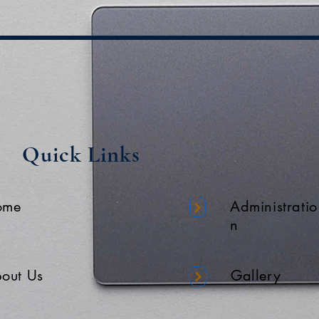
Quick Links
ome
Administratio
n
out Us
Gallery