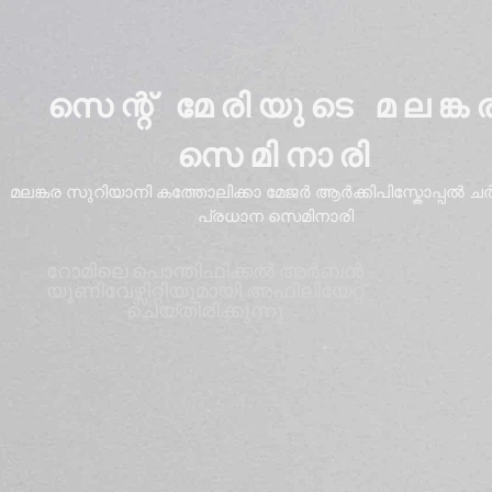
സെന്റ് മേരിയുടെ മലങ്ക
സെമിനാരി
മലങ്കര സുറിയാനി കത്തോലിക്കാ മേജർ ആർക്കിപിസ്കോപ്പൽ ചർച്
പ്രധാന സെമിനാരി
റോമിലെ പൊന്തിഫിക്കൽ അർബൻ
യൂണിവേഴ്സിറ്റിയുമായി അഫിലിയേറ്റ്
ചെയ്തിരിക്കുന്നു