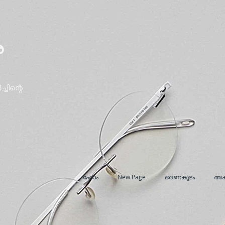
ര
ചിന്റെ
ഹോം
New Page
ഭരണകൂടം
അക്