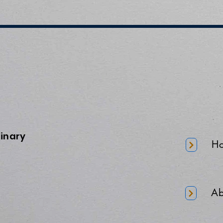
minary
H
Ab