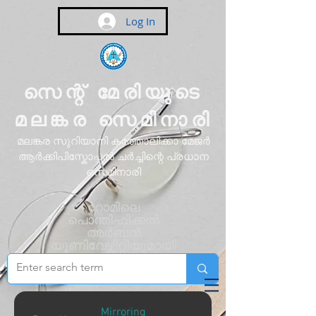
Log In
സെന്റ് മേരിയുടെ
മലങ്കര സെമിനാരി
മലങ്കര സുറിയാനി കത്തോലിക്കാ മേജർ
ആർക്കിപിസ്കോപ്പൽ ചർച്ചിന്റെ പ്രധാന
സെമിനാരി
റോമിലെ
പൊന്തിഫിക്കൽ
അർബൻ
യൂണിവേഴ്സിറ്റിയുമായി
അഫിലിയേറ്റ്
ചെയ്തിരിക്കുന്നു
Mirroring