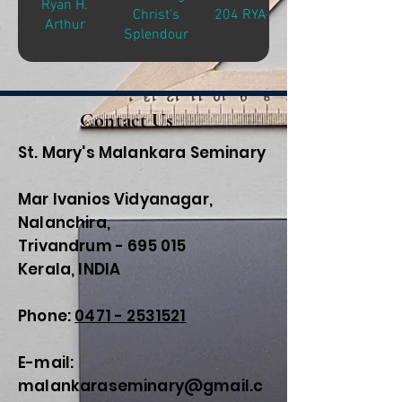
Ryan H.
Christ's
204 RYA-M
Arthur
Splendour
Contact Us
St. Mary's Malankara Seminary
Mar Ivanios Vidyanagar,
Nalanchira,
Trivandrum - 695 015
Kerala, INDIA
Phone:
0471 - 2531521
E-mail:
malankaraseminary@gmail.c