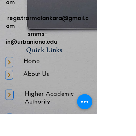
om
registrarmalankara@gmail.c
om
smms-
in@urbaniana.edu
Quick Links
Home
About Us
Higher Academic
Authority
Administration
Gallery