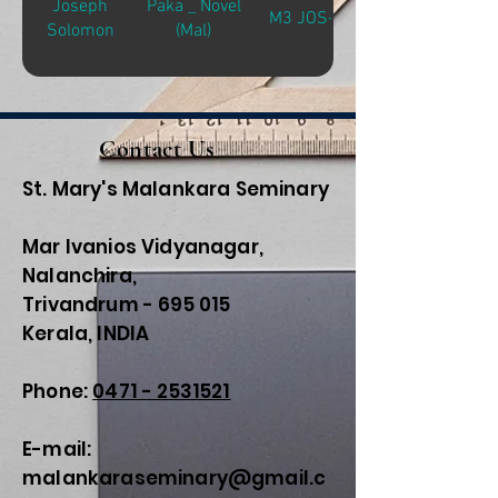
Joseph
Paka _ Novel
M3 JOS-P
Solomon
(Mal)
Contact Us
St. Mary's Malankara Seminary
Mar Ivanios Vidyanagar,
Nalanchira,
Trivandrum - 695 015
Kerala, INDIA
Phone:
0471 - 2531521
E-mail:
malankaraseminary@gmail.c