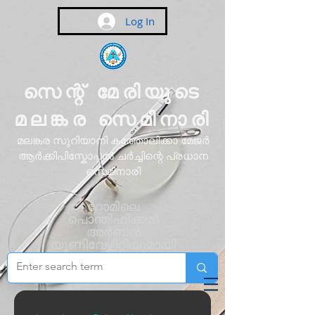
Log In
സെന്റ് മേരിയുടെ
മലങ്കര സെമിനാരി
മലങ്കര സുറിയാനി കത്തോലിക്കാ മേജർ
ആർക്കിപിസ്കോപ്പൽ ചർച്ചിന്റെ പ്രധാന
സെമിനാരി
റോമിലെ
പൊന്തിഫിക്കൽ
അർബൻ
യൂണിവേഴ്സിറ്റിയുമായി
അഫിലിയേറ്റ്
ചെയ്തിരിക്കുന്നു