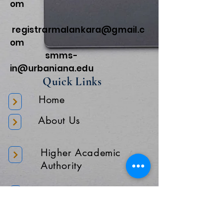
om
registrarmalankara@gmail.c
om
smms-
in@urbaniana.edu
Quick Links
Home
About Us
Higher Academic
Authority
Administration
Gallery