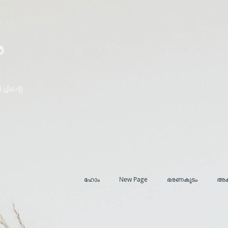
ര
ചിന്റെ
ഹോം
New Page
ഭരണകൂടം
അക്