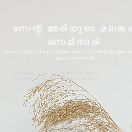
സെന്റ് മേരിയുടെ മലങ്ക
സെമിനാരി
മലങ്കര സുറിയാനി കത്തോലിക്കാ മേജർ ആർക്കിപിസ്കോപ്പൽ ചർച്
പ്രധാന സെമിനാരി
റോമിലെ പൊന്തിഫിക്കൽ അർബൻ
യൂണിവേഴ്സിറ്റിയുമായി അഫിലിയേറ്റ്
ചെയ്തിരിക്കുന്നു