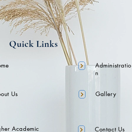
Quick Links
ome
Administratio
n
out Us
Gallery
gher Academic
Contact Us