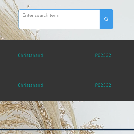
Christanand
P02332
Christanand
P02332