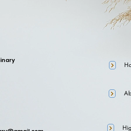
minary
H
Ab
Hi