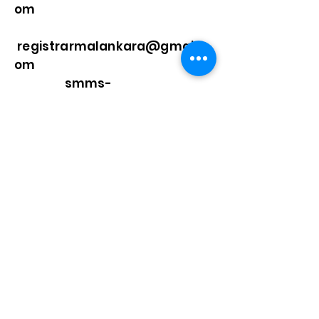
om
registrarmalankara@gmail.c
om
smms-
in@urbaniana.edu
Quick Links
Home
About Us
Higher Academic
Authority
Administration