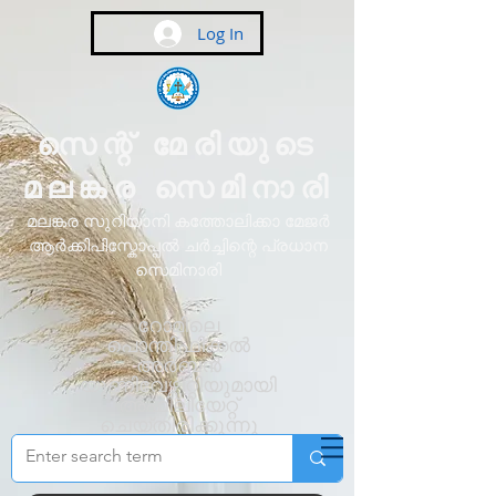
Log In
സെന്റ് മേരിയുടെ
മലങ്കര സെമിനാരി
മലങ്കര സുറിയാനി കത്തോലിക്കാ മേജർ
ആർക്കിപിസ്കോപ്പൽ ചർച്ചിന്റെ പ്രധാന
സെമിനാരി
റോമിലെ
പൊന്തിഫിക്കൽ
അർബൻ
യൂണിവേഴ്സിറ്റിയുമായി
അഫിലിയേറ്റ്
ചെയ്തിരിക്കുന്നു