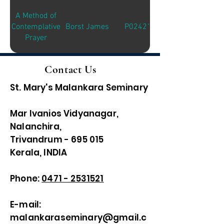
A Method of
Contemplative
Borst James
P02421
Prayer
Contact Us
St. Mary's Malankara Seminary
Mar Ivanios Vidyanagar,
Nalanchira,
Trivandrum - 695 015
Kerala, INDIA
Phone:
0471 - 2531521
E-mail:
malankaraseminary@gmail.c