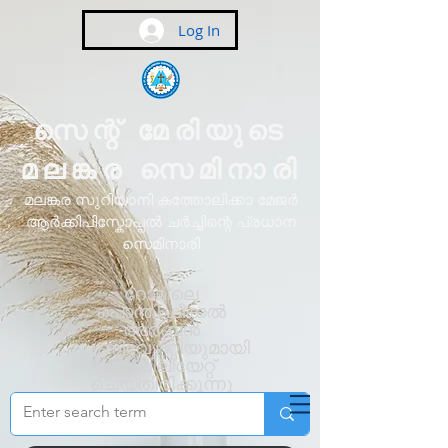
Log In
സെന്റ് മേരിയുടെ
മലങ്കര സെമിനാരി
മലങ്കര സുറിയാനി കത്തോലിക്കാ മേജർ
ആർക്കിപിസ്കോപ്പൽ ചർച്ചിന്റെ പ്രധാന
സെമിനാരി
റോമിലെ
പൊന്തിഫിക്കൽ
അർബൻ
യൂണിവേഴ്സിറ്റിയുമായി
അഫിലിയേറ്റ്
ചെയ്തിരിക്കുന്നു