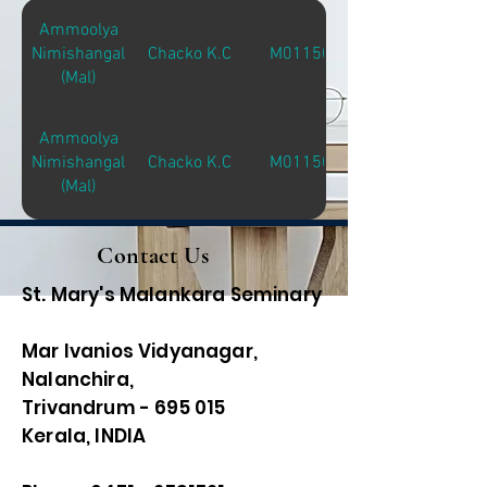
Ammoolya
Nimishangal
Chacko K.C
M01150
(Mal)
Ammoolya
Nimishangal
Chacko K.C
M01150
(Mal)
Contact Us
St. Mary's Malankara Seminary
Mar Ivanios Vidyanagar,
Nalanchira,
Trivandrum - 695 015
Kerala, INDIA