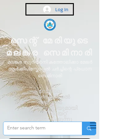
Log In
സെന്റ് മേരിയുടെ
മലങ്കര സെമിനാരി
മലങ്കര സുറിയാനി കത്തോലിക്കാ മേജർ
ആർക്കിപിസ്കോപ്പൽ ചർച്ചിന്റെ പ്രധാന
സെമിനാരി
റോമിലെ
പൊന്തിഫിക്കൽ
അർബൻ
യൂണിവേഴ്സിറ്റിയുമായി
അഫിലിയേറ്റ്
ചെയ്തിരിക്കുന്നു