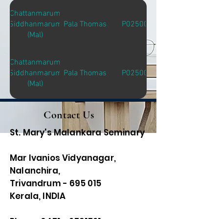
Chattanmarum
Siddhanmarum
Pala Thomas
P02500
(Mal)
Chattanmarum
Siddhanmarum
Pala Thomas
P02500
(Mal)
Contact Us
St. Mary's Malankara Seminary
Mar Ivanios Vidyanagar,
Nalanchira,
Trivandrum - 695 015
Kerala, INDIA