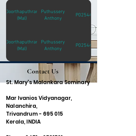
Doorthaputhran
Puthussery
P02544
(Mal)
Anthony
Doorthaputhran
Puthussery
P02544
(Mal)
Anthony
Contact Us
St. Mary's Malankara Seminary
Mar Ivanios Vidyanagar,
Nalanchira,
Trivandrum - 695 015
Kerala, INDIA