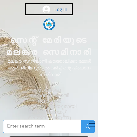
Log In
സെന്റ് മേരിയുടെ
മലങ്കര സെമിനാരി
മലങ്കര സുറിയാനി കത്തോലിക്കാ മേജർ
ആർക്കിപിസ്കോപ്പൽ ചർച്ചിന്റെ പ്രധാന
സെമിനാരി
റോമിലെ
പൊന്തിഫിക്കൽ
അർബൻ
യൂണിവേഴ്സിറ്റിയുമായി
അഫിലിയേറ്റ്
ചെയ്തിരിക്കുന്നു