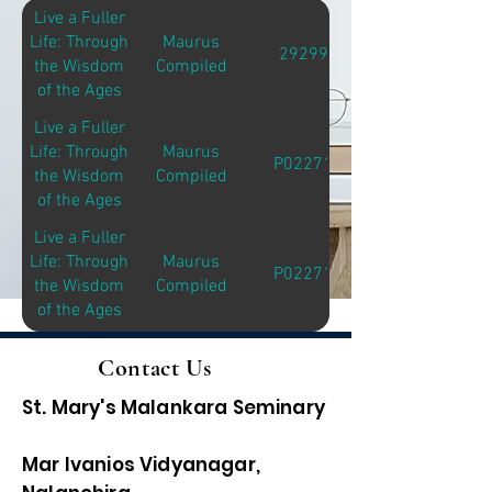
Live a Fuller
Life: Through
Maurus
29299
the Wisdom
Compiled
of the Ages
Live a Fuller
Life: Through
Maurus
P02271
the Wisdom
Compiled
of the Ages
Live a Fuller
Life: Through
Maurus
P02271
the Wisdom
Compiled
of the Ages
Contact Us
St. Mary's Malankara Seminary
Mar Ivanios Vidyanagar,