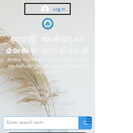
Log In
സെന്റ് മേരിയുടെ
മലങ്കര സെമിനാരി
മലങ്കര സുറിയാനി കത്തോലിക്കാ മേജർ
ആർക്കിപിസ്കോപ്പൽ ചർച്ചിന്റെ പ്രധാന
സെമിനാരി
റോമിലെ
പൊന്തിഫിക്കൽ
അർബൻ
യൂണിവേഴ്സിറ്റിയുമായി
അഫിലിയേറ്റ്
ചെയ്തിരിക്കുന്നു