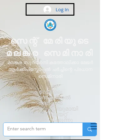
Log In
സെന്റ് മേരിയുടെ
മലങ്കര സെമിനാരി
മലങ്കര സുറിയാനി കത്തോലിക്കാ മേജർ
ആർക്കിപിസ്കോപ്പൽ ചർച്ചിന്റെ പ്രധാന
സെമിനാരി
റോമിലെ
പൊന്തിഫിക്കൽ
അർബൻ
യൂണിവേഴ്സിറ്റിയുമായി
അഫിലിയേറ്റ്
ചെയ്തിരിക്കുന്നു