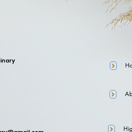
minary
H
Ab
Hi