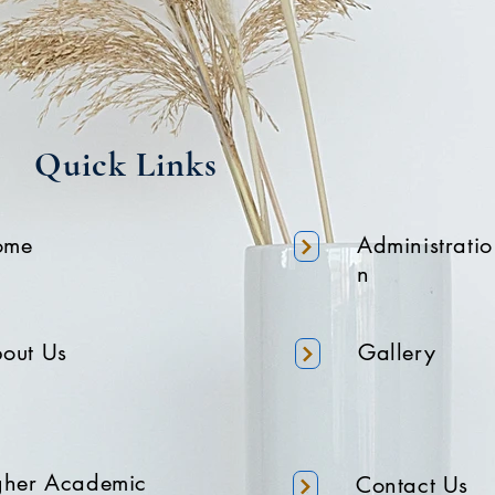
Quick Links
ome
Administratio
n
out Us
Gallery
gher Academic
Contact Us