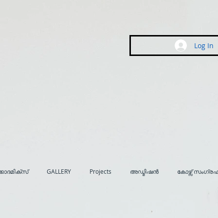
Log In
കാദമിക്സ്
GALLERY
Projects
അഡ്മിഷൻ
കോഴ്സ് സംഗ്ര