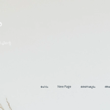
ര
ചിന്റെ
ഹോം
New Page
ഭരണകൂടം
അക്