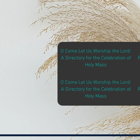
O Come Let Us Worship the Lord:
A Directory for the Celebration of
Holy Mass
O Come Let Us Worship the Lord:
A Directory for the Celebration of
Holy Mass