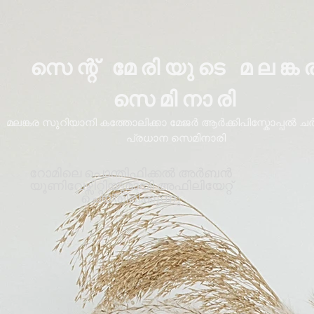
സെന്റ് മേരിയുടെ മലങ്ക
സെമിനാരി
മലങ്കര സുറിയാനി കത്തോലിക്കാ മേജർ ആർക്കിപിസ്കോപ്പൽ ചർച്
പ്രധാന സെമിനാരി
റോമിലെ പൊന്തിഫിക്കൽ അർബൻ
യൂണിവേഴ്സിറ്റിയുമായി അഫിലിയേറ്റ്
ചെയ്തിരിക്കുന്നു