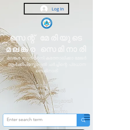
Log In
സെന്റ് മേരിയുടെ
മലങ്കര സെമിനാരി
മലങ്കര സുറിയാനി കത്തോലിക്കാ മേജർ
ആർക്കിപിസ്കോപ്പൽ ചർച്ചിന്റെ പ്രധാന
സെമിനാരി
റോമിലെ
പൊന്തിഫിക്കൽ
അർബൻ
യൂണിവേഴ്സിറ്റിയുമായി
അഫിലിയേറ്റ്
ചെയ്തിരിക്കുന്നു