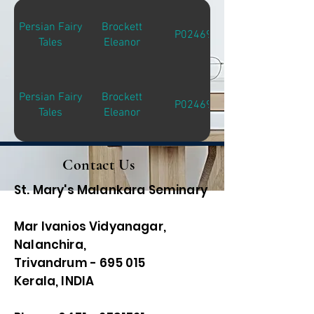
Persian Fairy
Brockett
P02469
Tales
Eleanor
Persian Fairy
Brockett
P02469
Tales
Eleanor
Contact Us
St. Mary's Malankara Seminary
Mar Ivanios Vidyanagar,
Nalanchira,
Trivandrum - 695 015
Kerala, INDIA