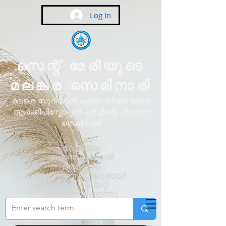
Log In
സെന്റ് മേരിയുടെ
മലങ്കര സെമിനാരി
മലങ്കര സുറിയാനി കത്തോലിക്കാ മേജർ
ആർക്കിപിസ്കോപ്പൽ ചർച്ചിന്റെ പ്രധാന
സെമിനാരി
റോമിലെ
പൊന്തിഫിക്കൽ
അർബൻ
യൂണിവേഴ്സിറ്റിയുമായി
അഫിലിയേറ്റ്
ചെയ്തിരിക്കുന്നു