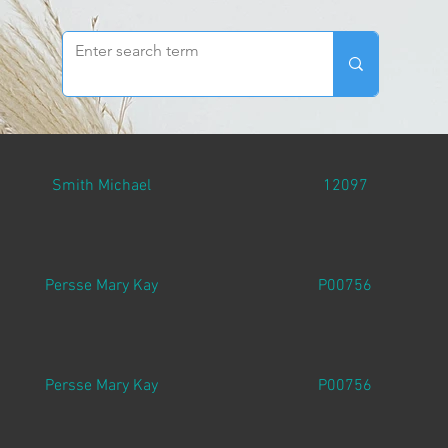
Smith Michael
12097
Persse Mary Kay
P00756
Persse Mary Kay
P00756