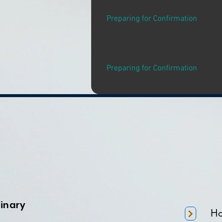
Preparing for Confirmation
Preparing for Confirmation
minary
H