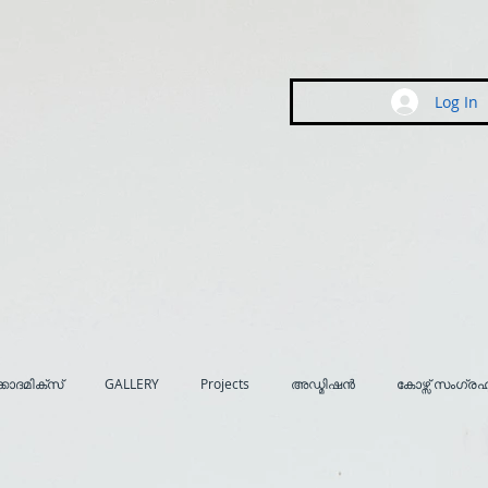
Log In
കാദമിക്സ്
GALLERY
Projects
അഡ്മിഷൻ
കോഴ്സ് സംഗ്ര