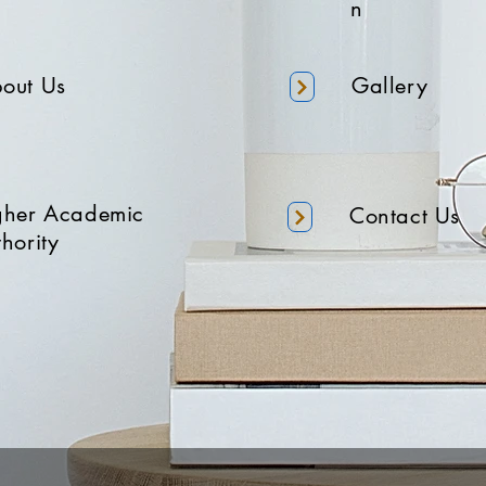
n
out Us
Gallery
gher Academic
Contact Us
hority