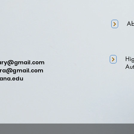
Ab
Hi
nary@gmail.com
Aut
a@gmail.com
na.edu