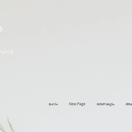
ര
ചിന്റെ
ഹോം
New Page
ഭരണകൂടം
അക്