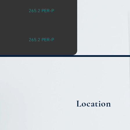
265.2 PER-P
265.2 PER-P
Location