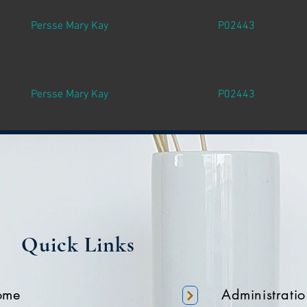
Persse Mary Kay
P02443
Persse Mary Kay
P02443
Quick Links
ome
Administratio