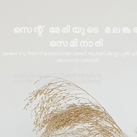
സെന്റ് മേരിയുടെ മലങ്ക
സെമിനാരി
മലങ്കര സുറിയാനി കത്തോലിക്കാ മേജർ ആർക്കിപിസ്കോപ്പൽ ചർച്
പ്രധാന സെമിനാരി
റോമിലെ പൊന്തിഫിക്കൽ അർബൻ
യൂണിവേഴ്സിറ്റിയുമായി അഫിലിയേറ്റ്
ചെയ്തിരിക്കുന്നു