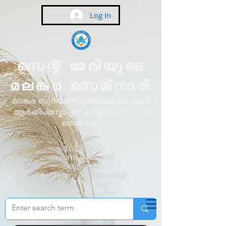
Log In
സെന്റ് മേരിയുടെ
മലങ്കര സെമിനാരി
മലങ്കര സുറിയാനി കത്തോലിക്കാ മേജർ
ആർക്കിപിസ്കോപ്പൽ ചർച്ചിന്റെ പ്രധാന
സെമിനാരി
റോമിലെ
പൊന്തിഫിക്കൽ
അർബൻ
യൂണിവേഴ്സിറ്റിയുമായി
അഫിലിയേറ്റ്
ചെയ്തിരിക്കുന്നു