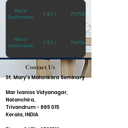
Rite of
C B C I
P02506
Confirmation
Rite of
C B C I
P02506
Confirmation
Contact Us
St. Mary's Malankara Seminary
Mar Ivanios Vidyanagar,
Nalanchira,
Trivandrum - 695 015
Kerala, INDIA