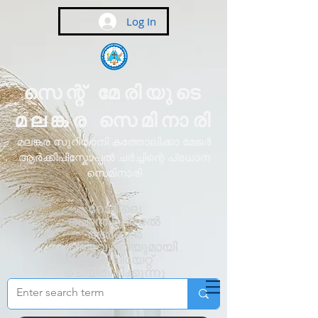
Log In
സെന്റ് മേരിയുടെ
മലങ്കര സെമിനാരി
മലങ്കര സുറിയാനി കത്തോലിക്കാ മേജർ
ആർക്കിപിസ്കോപ്പൽ ചർച്ചിന്റെ പ്രധാന
സെമിനാരി
റോമിലെ
പൊന്തിഫിക്കൽ
അർബൻ
യൂണിവേഴ്സിറ്റിയുമായി
അഫിലിയേറ്റ്
ചെയ്തിരിക്കുന്നു