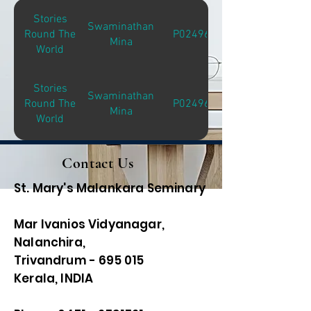
Stories
Swaminathan
Round The
P02496
Mina
World
Stories
Swaminathan
Round The
P02496
Mina
World
Contact Us
St. Mary's Malankara Seminary
Mar Ivanios Vidyanagar,
Nalanchira,
Trivandrum - 695 015
Kerala, INDIA