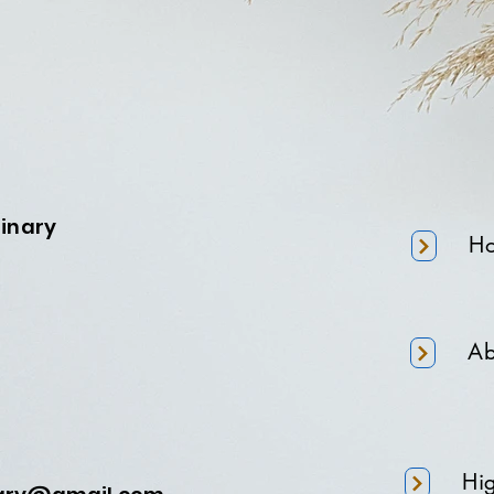
minary
H
Ab
Hi