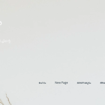
ര
ചിന്റെ
ഹോം
New Page
ഭരണകൂടം
അക്