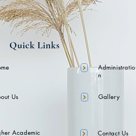
Quick Links
ome
Administratio
n
out Us
Gallery
gher Academic
Contact Us