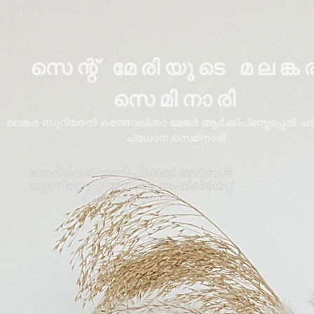
സെന്റ് മേരിയുടെ മലങ്ക
സെമിനാരി
മലങ്കര സുറിയാനി കത്തോലിക്കാ മേജർ ആർക്കിപിസ്കോപ്പൽ ചർച്
പ്രധാന സെമിനാരി
റോമിലെ പൊന്തിഫിക്കൽ അർബൻ
യൂണിവേഴ്സിറ്റിയുമായി അഫിലിയേറ്റ്
ചെയ്തിരിക്കുന്നു