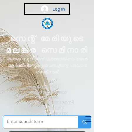
Log In
സെന്റ് മേരിയുടെ
മലങ്കര സെമിനാരി
മലങ്കര സുറിയാനി കത്തോലിക്കാ മേജർ
ആർക്കിപിസ്കോപ്പൽ ചർച്ചിന്റെ പ്രധാന
സെമിനാരി
റോമിലെ
പൊന്തിഫിക്കൽ
അർബൻ
യൂണിവേഴ്സിറ്റിയുമായി
അഫിലിയേറ്റ്
ചെയ്തിരിക്കുന്നു