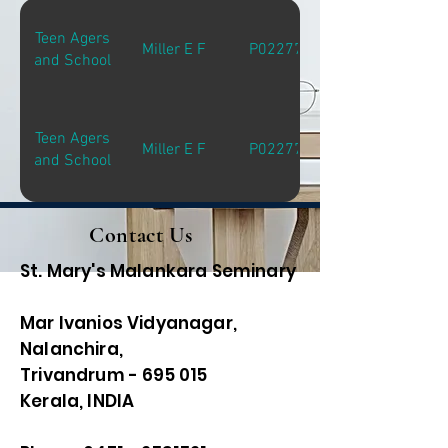
Teen Agers
Miller E F
P02277
and School
Teen Agers
Miller E F
P02277
and School
Contact Us
St. Mary's Malankara Seminary
Mar Ivanios Vidyanagar,
Nalanchira,
Trivandrum - 695 015
Kerala, INDIA