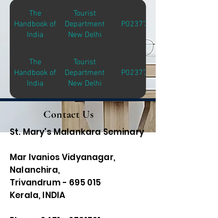
The
Tourist
Handbook of
Department
P02377
India
New Delhi
The
Tourist
Handbook of
Department
P02377
India
New Delhi
Contact Us
St. Mary's Malankara Seminary
Mar Ivanios Vidyanagar,
Nalanchira,
Trivandrum - 695 015
Kerala, INDIA