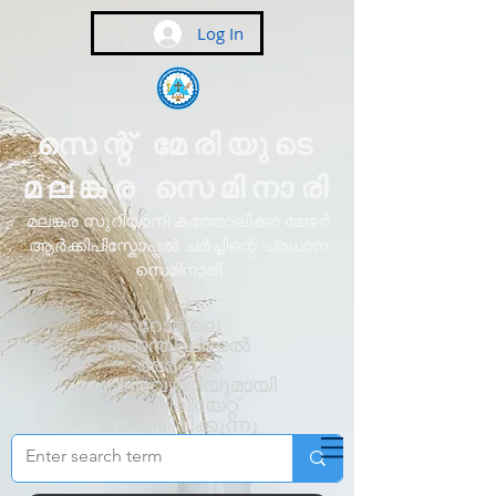
Log In
സെന്റ് മേരിയുടെ
മലങ്കര സെമിനാരി
മലങ്കര സുറിയാനി കത്തോലിക്കാ മേജർ
ആർക്കിപിസ്കോപ്പൽ ചർച്ചിന്റെ പ്രധാന
സെമിനാരി
റോമിലെ
പൊന്തിഫിക്കൽ
അർബൻ
യൂണിവേഴ്സിറ്റിയുമായി
അഫിലിയേറ്റ്
ചെയ്തിരിക്കുന്നു