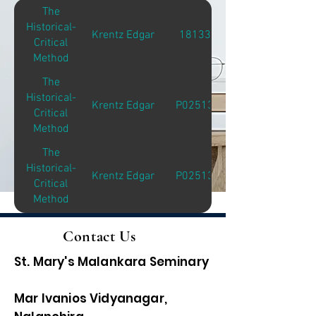
The
Historical-
Krentz Edgar
18133
Critical
Method
The
Historical-
Krentz Edgar
P02513
Critical
Method
The
Historical-
Krentz Edgar
P02513
Critical
Method
Contact Us
St. Mary's Malankara Seminary
Mar Ivanios Vidyanagar,