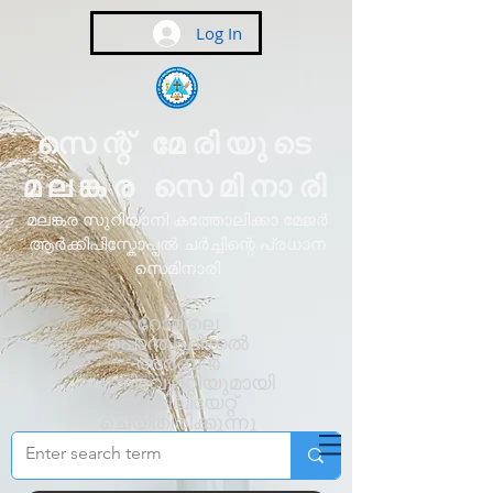
Log In
സെന്റ് മേരിയുടെ
മലങ്കര സെമിനാരി
മലങ്കര സുറിയാനി കത്തോലിക്കാ മേജർ
ആർക്കിപിസ്കോപ്പൽ ചർച്ചിന്റെ പ്രധാന
സെമിനാരി
റോമിലെ
പൊന്തിഫിക്കൽ
അർബൻ
യൂണിവേഴ്സിറ്റിയുമായി
അഫിലിയേറ്റ്
ചെയ്തിരിക്കുന്നു