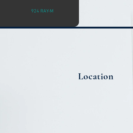
924 RAY-M
Location