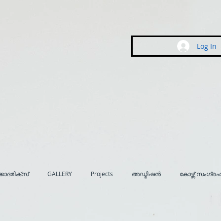
Log In
കാദമിക്സ്
GALLERY
Projects
അഡ്മിഷൻ
കോഴ്സ് സംഗ്ര