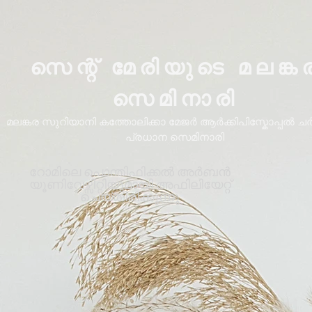
സെന്റ് മേരിയുടെ മലങ്ക
സെമിനാരി
മലങ്കര സുറിയാനി കത്തോലിക്കാ മേജർ ആർക്കിപിസ്കോപ്പൽ ചർച്
പ്രധാന സെമിനാരി
റോമിലെ പൊന്തിഫിക്കൽ അർബൻ
യൂണിവേഴ്സിറ്റിയുമായി അഫിലിയേറ്റ്
ചെയ്തിരിക്കുന്നു