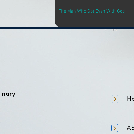
The Man Who Got Even With God
minary
H
Ab