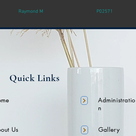
Raymond M
P02571
Quick Links
ome
Administratio
n
out Us
Gallery