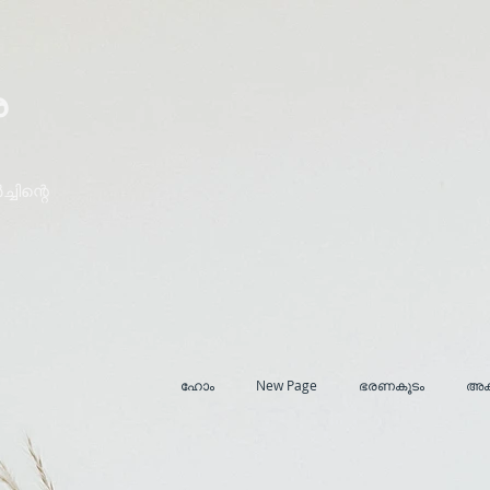
ര
ചിന്റെ
ഹോം
New Page
ഭരണകൂടം
അക്