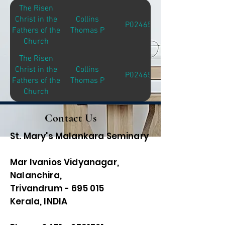
The Risen
Christ in the
Collins
P02465
Fathers of the
Thomas P
Church
The Risen
Christ in the
Collins
P02465
Fathers of the
Thomas P
Church
Contact Us
St. Mary's Malankara Seminary
Mar Ivanios Vidyanagar,
Nalanchira,
Trivandrum - 695 015
Kerala, INDIA