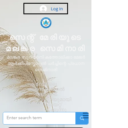
Log In
സെന്റ് മേരിയുടെ
മലങ്കര സെമിനാരി
മലങ്കര സുറിയാനി കത്തോലിക്കാ മേജർ
ആർക്കിപിസ്കോപ്പൽ ചർച്ചിന്റെ പ്രധാന
സെമിനാരി
റോമിലെ
പൊന്തിഫിക്കൽ
അർബൻ
യൂണിവേഴ്സിറ്റിയുമായി
അഫിലിയേറ്റ്
ചെയ്തിരിക്കുന്നു