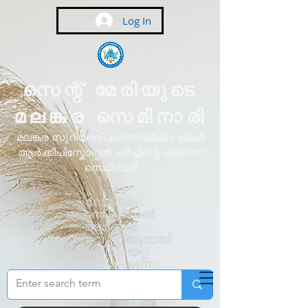
Log In
സെന്റ് മേരിയുടെ
മലങ്കര സെമിനാരി
മലങ്കര സുറിയാനി കത്തോലിക്കാ മേജർ
ആർക്കിപിസ്കോപ്പൽ ചർച്ചിന്റെ പ്രധാന
സെമിനാരി
റോമിലെ
പൊന്തിഫിക്കൽ
അർബൻ
യൂണിവേഴ്സിറ്റിയുമായി
അഫിലിയേറ്റ്
ചെയ്തിരിക്കുന്നു