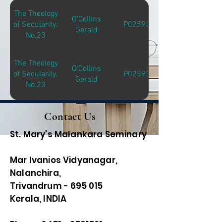
The Theology
O'Collins
of Secularity.
P02593
Gerald
No.23
The Theology
O'Collins
of Secularity.
P02593
Gerald
No.23
Contact Us
St. Mary's Malankara Seminary
Mar Ivanios Vidyanagar,
Nalanchira,
Trivandrum - 695 015
Kerala, INDIA