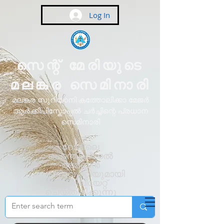
Log In
സെന്റ് മേരിയുടെ
മലങ്കര സെമിനാരി
മലങ്കര സുറിയാനി കത്തോലിക്കാ മേജർ
ആർക്കിപിസ്കോപ്പൽ ചർച്ചിന്റെ പ്രധാന
സെമിനാരി
റോമിലെ
പൊന്തിഫിക്കൽ
അർബൻ
യൂണിവേഴ്സിറ്റിയുമായി
അഫിലിയേറ്റ്
ചെയ്തിരിക്കുന്നു