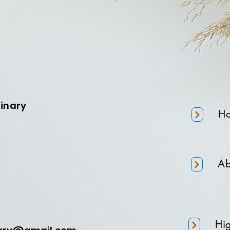
minary
H
Ab
Hi