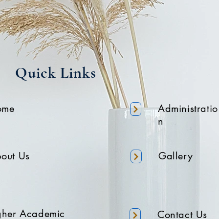
Quick Links
ome
Administratio
n
out Us
Gallery
gher Academic
Contact Us