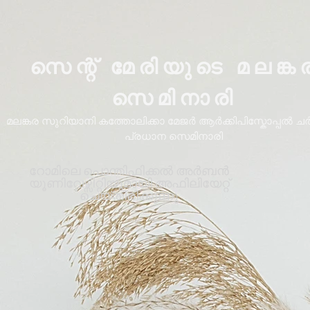
സെന്റ് മേരിയുടെ മലങ്ക
സെമിനാരി
മലങ്കര സുറിയാനി കത്തോലിക്കാ മേജർ ആർക്കിപിസ്കോപ്പൽ ചർച്
പ്രധാന സെമിനാരി
റോമിലെ പൊന്തിഫിക്കൽ അർബൻ
യൂണിവേഴ്സിറ്റിയുമായി അഫിലിയേറ്റ്
ചെയ്തിരിക്കുന്നു