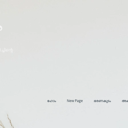
ര
ചിന്റെ
ഹോം
New Page
ഭരണകൂടം
അക്